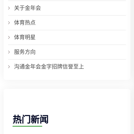
关于金年会
体育热点
体育明星
服务方向
沟通金年会金字招牌信誉至上
热门新闻