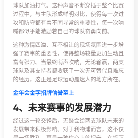
球队加油打气。这种声音不断穿插于整个比赛
过程中，与主队形成鲜明对比，使得每一次进
攻和防守都有着不同寻常的重要性，每一次呐
喊都似乎能激励着自己的球队奋勇向前。
这种激情四溢、互不相让的现场氛围进一步增
强了赛事的重要性，使得整场较量更加生动且
富有张力。当最终哨声吹响，无论输赢，两支
球队及其支持者都收获了一次无可替代且难忘
的经历，这正是足球运动最迷人的地方所在。
金年会金字招牌信誉至上
4、未来赛事的发展潜力
经过这一轮交锋后，无疑会给两支球队未来的
发展带来积极影响。对于利物浦而言，这不仅
是一场胜利，更是一种信心上的提升。在接下