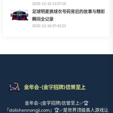
2025-12-16 11:07:16
足球明星换球衣号码背后的故事与精彩
瞬间全记录
2025-12-16 07:42:23
金年会-(金字招牌)信誉至上✅🏆
『dalishennongji.com』🏆✅是世界顶级真人游戏让