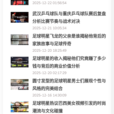
2025-12-22 01:56:54
武汉乒乓球队与重庆乒乓球队赛后复盘
分析比赛节奏与战术对决
2025-12-21 10:05:34
足球明星飞龙的父亲是谁揭秘他背后的
家族故事与足球传奇
2025-12-20 18:25:49
足球明星的收入揭秘他们究竟赚了多少
钱与背后的商业价值分析
2025-12-20 02:17:29
圆寸发型的足球明星男士们展现个性与
风格的完美结合
2025-12-16 14:30:09
足球明星热议巴西美女视频引发的时尚
潮流与文化碰撞