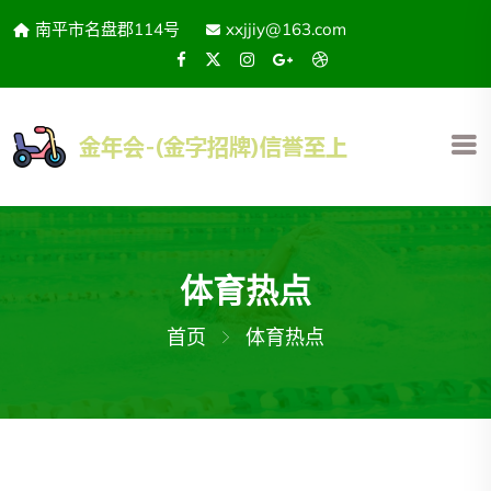
南平市名盘郡114号
xxjjiy@163.com
体育热点
首页
体育热点