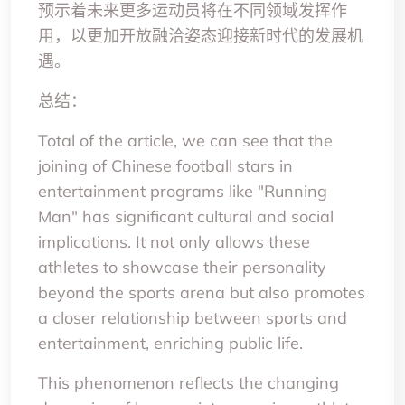
预示着未来更多运动员将在不同领域发挥作
用，以更加开放融洽姿态迎接新时代的发展机
遇。
总结：
Total of the article, we can see that the
joining of Chinese football stars in
entertainment programs like "Running
Man" has significant cultural and social
implications. It not only allows these
athletes to showcase their personality
beyond the sports arena but also promotes
a closer relationship between sports and
entertainment, enriching public life.
This phenomenon reflects the changing