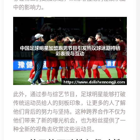
中的影响力。
此外，通过参与综艺节目，足球明星能够打破
传统运动员给人的刻板印象，让更多的人了解
他们背后的努力与坚持。这种跨界合作不仅为
他们带来了新的曝光机会，也为粉丝提供了一
种全新的视角去欣赏这些运动员。