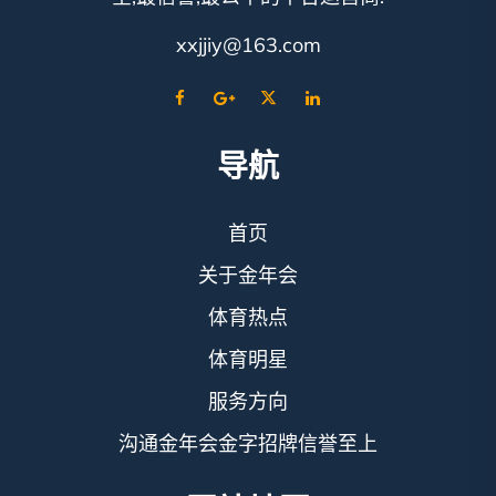
xxjjiy@163.com
导航
首页
关于金年会
体育热点
体育明星
服务方向
沟通金年会金字招牌信誉至上