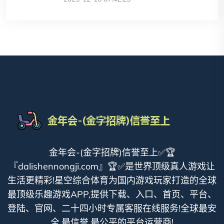
金年会-(金字招牌)信誉至上✅🏆
『dalishennongji.com』🏆✅是世界顶级真人游戏让
生活更精彩!星空综合体育为国内游戏玩家打造的全球
最顶级乐趣游戏APP,提供下载、入口、首页、平台、
登陆、官网、二十四小时专属客服在线服务!全球最安
全,最信誉,最公平的平台运营商!