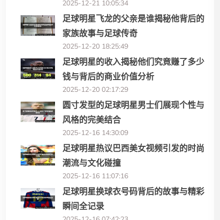
2025-12-21 10:05:34
足球明星飞龙的父亲是谁揭秘他背后的
家族故事与足球传奇
2025-12-20 18:25:49
足球明星的收入揭秘他们究竟赚了多少
钱与背后的商业价值分析
2025-12-20 02:17:29
圆寸发型的足球明星男士们展现个性与
风格的完美结合
2025-12-16 14:30:09
足球明星热议巴西美女视频引发的时尚
潮流与文化碰撞
2025-12-16 11:07:16
足球明星换球衣号码背后的故事与精彩
瞬间全记录
2025-12-16 07:42:23