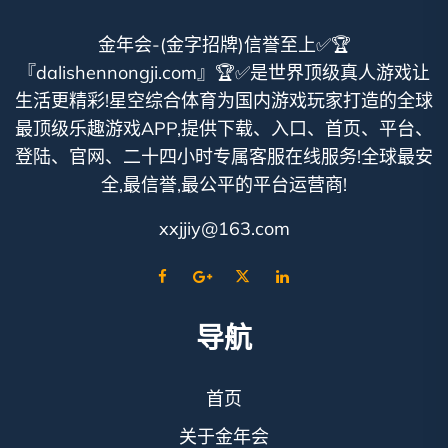
金年会-(金字招牌)信誉至上✅🏆
『dalishennongji.com』🏆✅是世界顶级真人游戏让
生活更精彩!星空综合体育为国内游戏玩家打造的全球
最顶级乐趣游戏APP,提供下载、入口、首页、平台、
登陆、官网、二十四小时专属客服在线服务!全球最安
全,最信誉,最公平的平台运营商!
xxjjiy@163.com
导航
首页
关于金年会