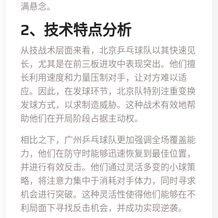
满悬念。
2、技术特点分析
从技战术层面来看，北京乒乓球队以其快速见
长，尤其是在前三板进攻中表现突出。他们擅
长利用速度和力量压制对手，让对方难以适
应。因此，在发球环节，北京队特别注重变换
发球方式，以求制造威胁。这种战术有效地帮
助他们在开局阶段占据主动权。
相比之下，广州乒乓球队更加强调全场覆盖能
力，他们在防守时能够迅速恢复到最佳位置，
并进行有效反击。他们通过灵活多变的小球策
略，将注意力集中于消耗对手体力，同时寻求
机会进行突破。这种灵活性使得他们能够在不
利局面下寻找反击机会，并成功实现逆袭。