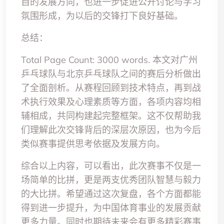
自的发展方向，也进一步促进公开讨论与学习
氛围形成，为以后的交锋打下良好基础。
总结：
Total Page Count: 3000 words. 本文对广州
乒乓球队与北京乒乓球队之间的赛后分析做出
了全面剖析。从赛程回顾到技术特点，再到战
术执行效果及心理素质等方面，各项内容均相
辅相成，共同构建起完整框架。这不仅帮助我
们理解此次交锋背后的深层次原因，也为今后
类似赛事提供思考依据及发展方向。
综合以上内容，可以看出，此次赛事不仅是一
场简单的比拼，更是两支优秀团队智慧与毅力
的大比拼。希望通过这次复盘，各个方面都能
得到进一步提升，为中国体育事业的发展贡献
更多力量。同时也期待未来会有更多精彩赛事