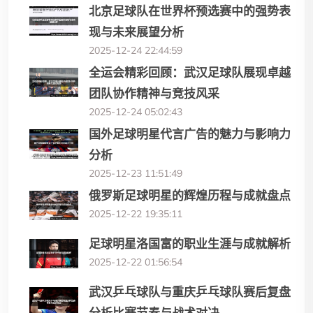
北京足球队在世界杯预选赛中的强势表
现与未来展望分析
2025-12-24 22:44:59
全运会精彩回顾：武汉足球队展现卓越
团队协作精神与竞技风采
2025-12-24 05:02:43
国外足球明星代言广告的魅力与影响力
分析
2025-12-23 11:51:49
俄罗斯足球明星的辉煌历程与成就盘点
2025-12-22 19:35:11
足球明星洛国富的职业生涯与成就解析
2025-12-22 01:56:54
武汉乒乓球队与重庆乒乓球队赛后复盘