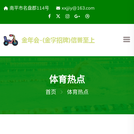
南平市名盘郡114号
xxjjiy@163.com
体育热点
首页
体育热点