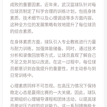
成败的重要因素。近年来，武汉篮球队针对每
位球员制定了科学合理的训练计划，包括身体
素质、技术细节以及心理调适等多方面内容。
这种全方位的发展策略有效地提升了每位球员
的综合素质。
在身体素质方面，球队引入专业教练进行力量
与耐力训练，加强体能储备。同时，通过技术
分析和录像回放等方式，让球员直观了解自己
不足之处并加以改进。在这一过程中，每位球
员都意识到自我提升的重要性，并主动参与到
日常训练中。
心理素质同样不可忽视。在高压力情况下保持
稳定心态是赢得比赛的一大关键。因此，球队
定期组织心理辅导课程和团体活动，以提高球
员面对压力时的应对能力。这一系列措施极大