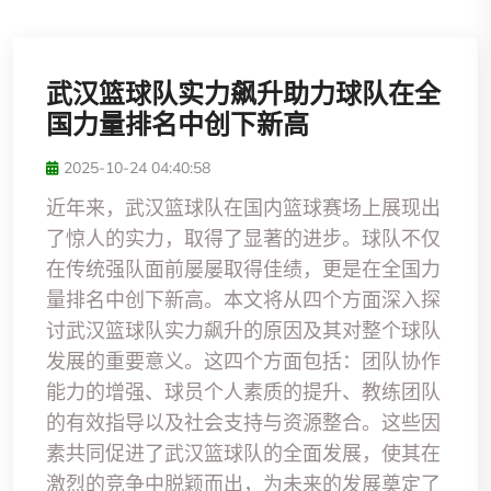
武汉篮球队实力飙升助力球队在全
国力量排名中创下新高
2025-10-24 04:40:58
近年来，武汉篮球队在国内篮球赛场上展现出
了惊人的实力，取得了显著的进步。球队不仅
在传统强队面前屡屡取得佳绩，更是在全国力
量排名中创下新高。本文将从四个方面深入探
讨武汉篮球队实力飙升的原因及其对整个球队
发展的重要意义。这四个方面包括：团队协作
能力的增强、球员个人素质的提升、教练团队
的有效指导以及社会支持与资源整合。这些因
素共同促进了武汉篮球队的全面发展，使其在
激烈的竞争中脱颖而出，为未来的发展奠定了