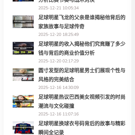
分析比赛节奏与战术对决
2025-12-21 10:05:34
足球明星飞龙的父亲是谁揭秘他背后的
家族故事与足球传奇
2025-12-20 18:25:49
足球明星的收入揭秘他们究竟赚了多少
钱与背后的商业价值分析
2025-12-20 02:17:29
圆寸发型的足球明星男士们展现个性与
风格的完美结合
2025-12-16 14:30:09
足球明星热议巴西美女视频引发的时尚
潮流与文化碰撞
2025-12-16 11:07:16
足球明星换球衣号码背后的故事与精彩
瞬间全记录