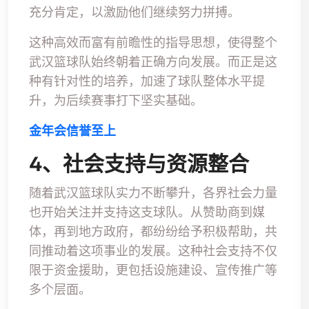
充分肯定，以激励他们继续努力拼搏。
这种高效而富有前瞻性的指导思想，使得整个
武汉篮球队始终朝着正确方向发展。而正是这
种有针对性的培养，加速了球队整体水平提
升，为后续赛事打下坚实基础。
金年会信誉至上
4、社会支持与资源整合
随着武汉篮球队实力不断攀升，各界社会力量
也开始关注并支持这支球队。从赞助商到媒
体，再到地方政府，都纷纷给予积极帮助，共
同推动着这项事业的发展。这种社会支持不仅
限于资金援助，更包括设施建设、宣传推广等
多个层面。