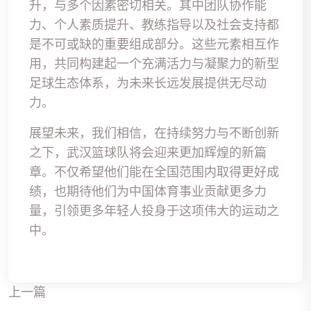
升，与多个因素密切相关。其中团队协作能
力、个人素质提升、教练指导以及社会支持都
是不可或缺的重要组成部分。这些元素相互作
用，共同构建起一个充满活力与凝聚力的新型
足球生态体系，为未来长远发展提供无尽动
力。
展望未来，我们相信，在持续努力与不断创新
之下，武汉篮球队将会迎来更加辉煌的新篇
章。不仅希望他们能在全国范围内取得更好成
绩，也期待他们为中国体育事业贡献更多力
量，引领更多年轻人投身于这项伟大的运动之
中。
上一篇