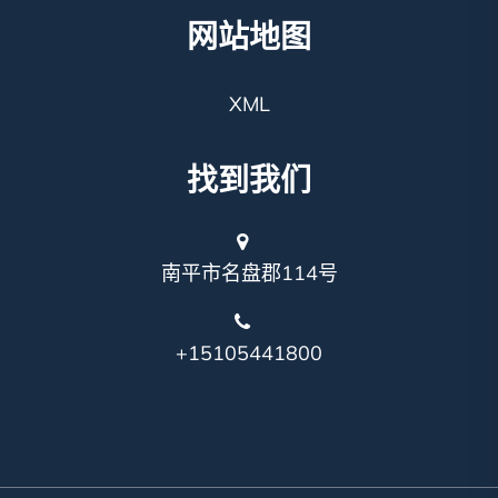
网站地图
XML
找到我们
南平市名盘郡114号
+15105441800