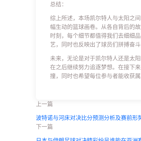
总结：
综上所述，本场凯尔特人与太阳之间
幅生动的篮球画卷。从各自背后的故
时刻，每个细节都值得我们去细细品
艺，同时也反映出了球员们拼搏奋斗
未来，无论是对于凯尔特人还是太阳
在之后继续努力追逐梦想。在接下来
撞，同时也希望每位参与者能收获属
上一篇
波特诺与河床对决比分预测分析及赛前形
下一篇
日本与伊朗足球对决精彩纷呈谁能在亚洲