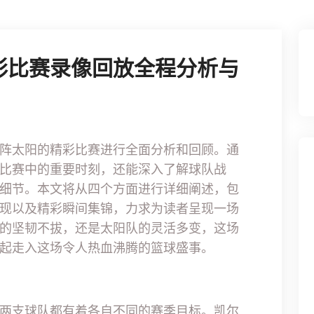
彩比赛录像回放全程分析与
阵太阳的精彩比赛进行全面分析和回顾。通
比赛中的重要时刻，还能深入了解球队战
细节。本文将从四个方面进行详细阐述，包
现以及精彩瞬间集锦，力求为读者呈现一场
的坚韧不拔，还是太阳队的灵活多变，这场
起走入这场令人热血沸腾的篮球盛事。
两支球队都有着各自不同的赛季目标。凯尔