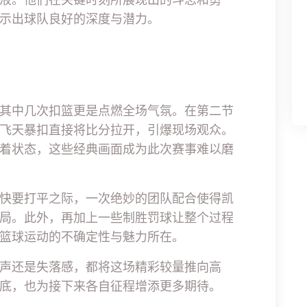
示出球队良好的深度与潜力。
其中几次扣篮更是点燃全场气氛。在第二节
飞天暴扣直接将比分拉开，引爆现场观众。
着状态，这些经典画面成为此次赛事难以磨
快要打平之际，一次绝妙的团队配合使得凯
局。此外，再加上一些制胜罚球让整个过程
篮球运动的不确定性与魅力所在。
声还是失落感，都将这场精彩较量推向高
底，也为接下来各自征程增添更多期待。