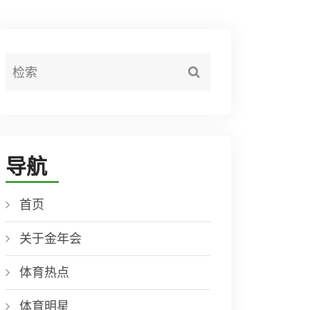
导航
首页
关于金年会
体育热点
体育明星