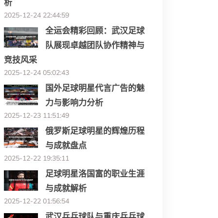
析
2025-12-24 22:44:59
全运会精彩回顾：武汉足球
队展现卓越团队协作精神与
竞技风采
2025-12-24 05:02:43
国外足球明星代言广告的魅
力与影响力分析
2025-12-23 11:51:49
俄罗斯足球明星的辉煌历程
与成就盘点
2025-12-22 19:35:11
足球明星洛国富的职业生涯
与成就解析
2025-12-22 01:56:54
武汉乒乓球队与重庆乒乓球