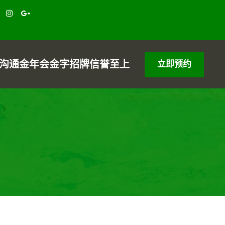
沟通金年会金字招牌信誉至上
立即预约