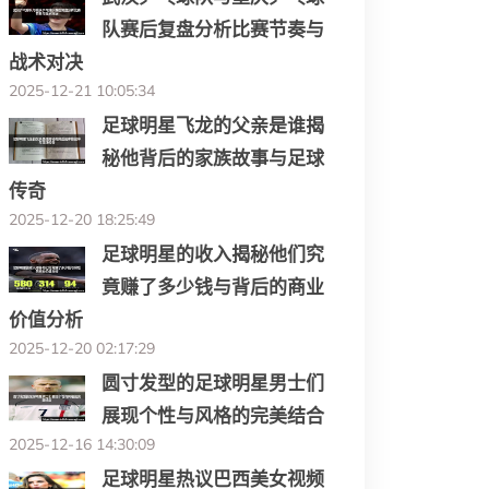
队赛后复盘分析比赛节奏与
战术对决
2025-12-21 10:05:34
足球明星飞龙的父亲是谁揭
秘他背后的家族故事与足球
传奇
2025-12-20 18:25:49
足球明星的收入揭秘他们究
竟赚了多少钱与背后的商业
价值分析
2025-12-20 02:17:29
圆寸发型的足球明星男士们
展现个性与风格的完美结合
2025-12-16 14:30:09
足球明星热议巴西美女视频