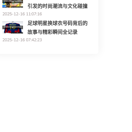
引发的时尚潮流与文化碰撞
2025-12-16 11:07:16
足球明星换球衣号码背后的
故事与精彩瞬间全记录
2025-12-16 07:42:23