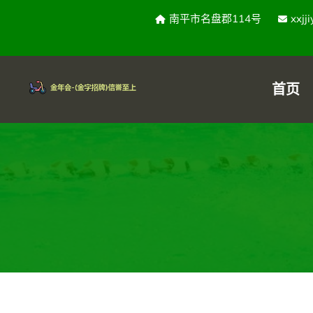
南平市名盘郡114号
xxjj
首页