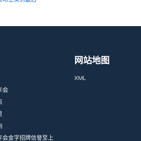
网站地图
XML
年会
点
星
向
年会金字招牌信誉至上