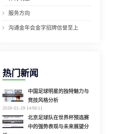
服务方向
沟通金年会金字招牌信誉至上
热门新闻
中国足球明星的独特魅力与
竞技风格分析
2026-01-29 14:56:11
北京足球队在世界杯预选赛
中的强势表现与未来展望分