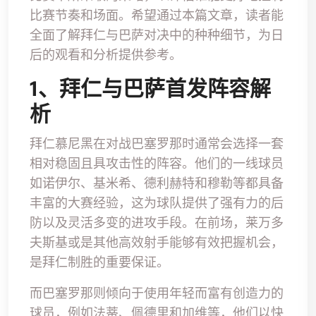
比赛节奏和场面。希望通过本篇文章，读者能
全面了解拜仁与巴萨对决中的种种细节，为日
后的观看和分析提供参考。
1、拜仁与巴萨首发阵容解
析
拜仁慕尼黑在对战巴塞罗那时通常会选择一套
相对稳固且具攻击性的阵容。他们的一线球员
如诺伊尔、基米希、德利赫特和穆勒等都具备
丰富的大赛经验，这为球队提供了强有力的后
防以及灵活多变的进攻手段。在前场，莱万多
夫斯基或是其他高效射手能够有效把握机会，
是拜仁制胜的重要保证。
而巴塞罗那则倾向于使用年轻而富有创造力的
球员，例如法蒂、佩德里和加维等，他们以快