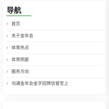
导航
首页
关于金年会
体育热点
体育明星
服务方向
沟通金年会金字招牌信誉至上