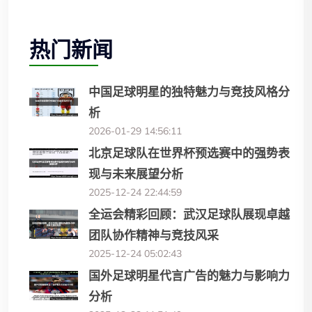
热门新闻
中国足球明星的独特魅力与竞技风格分
析
2026-01-29 14:56:11
北京足球队在世界杯预选赛中的强势表
现与未来展望分析
2025-12-24 22:44:59
全运会精彩回顾：武汉足球队展现卓越
团队协作精神与竞技风采
2025-12-24 05:02:43
国外足球明星代言广告的魅力与影响力
分析