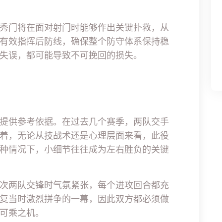
秀门将在面对射门时能够作出关键扑救，从
有效指挥后防线，确保整个防守体系保持稳
失误，都可能导致不可挽回的损失。
提供参考依据。在过去几个赛季，两队交手
着，无论从技战术还是心理层面来看，此役
种情况下，小细节往往成为左右胜负的关键
次两队交锋时气氛紧张，每个进攻回合都充
复当时激烈拼争的一幕，因此双方都必须做
可乘之机。