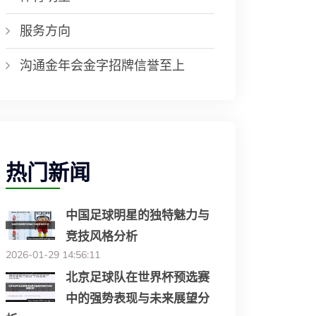
服务方向
沟通金年会金字招牌信誉至上
热门新闻
中国足球明星的独特魅力与
竞技风格分析
2026-01-29 14:56:11
北京足球队在世界杯预选赛
中的强势表现与未来展望分