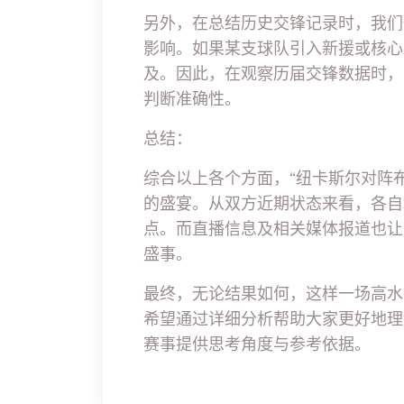
另外，在总结历史交锋记录时，我们
影响。如果某支球队引入新援或核心
及。因此，在观察历届交锋数据时，
判断准确性。
总结：
综合以上各个方面，“纽卡斯尔对阵
的盛宴。从双方近期状态来看，各自
点。而直播信息及相关媒体报道也让
盛事。
最终，无论结果如何，这样一场高水
希望通过详细分析帮助大家更好地理
赛事提供思考角度与参考依据。