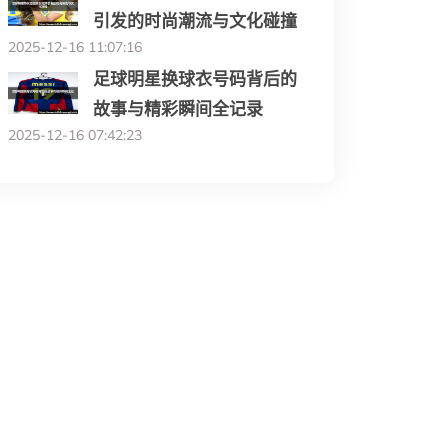
引发的时尚潮流与文化碰撞
2025-12-16 11:07:16
足球明星换球衣号码背后的
故事与精彩瞬间全记录
2025-12-16 07:42:23