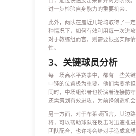
口，通过快速反击来撕开对方防线。
进一步检验自身能力的重要机会。
此外，两队在最近几轮均取得了一定
种情况下，如何有效利用每一次进攻
对于教练组而言，则需要根据实际情
性。
3、关键球员分析
每一场高水平赛事中，都有一些关键
中锋的位置极为重要。他们需要承担
同时，中场组织者也扮演着连接防守
还需策划有效进攻，为前锋创造机会
另一方面，对于布莱顿而言，其边路
将，可以帮助球队在反击时迅速推进
团队配合，也许将会给对手造成意想