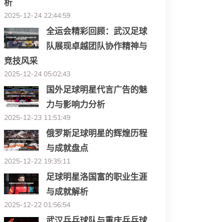
析
2025-12-24 22:44:59
全运会精彩回顾：武汉足球
队展现卓越团队协作精神与
竞技风采
2025-12-24 05:02:43
国外足球明星代言广告的魅
力与影响力分析
2025-12-23 11:51:49
俄罗斯足球明星的辉煌历程
与成就盘点
2025-12-22 19:35:11
足球明星洛国富的职业生涯
与成就解析
2025-12-22 01:56:54
武汉乒乓球队与重庆乒乓球