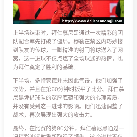
上半场结束时，拜仁慕尼黑通过一次精彩的团
队配合率先打破了僵局。穆勒在禁区内巧妙接
到队友的传球，一脚精准的射门将球送入了网
窝。这一进球不仅点燃了全场球迷的热情，也
为拜仁奠定了胜利的基础。
下半场，多特蒙德并未因此气馁，他们加强了
攻势，并且在第60分钟时扳平了比分。拜仁慕
尼黑凭借球队的深厚底蕴和强大的心理素质，
并没有受到这一进球的影响。他们迅速调整了
战术，再次展现出强大的攻击力。
最终，在比赛的第80分钟，拜仁慕尼黑通过一
记精彩的远射重新取得了领先。这个进球不仅