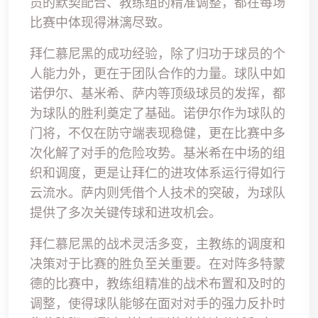
员的默契配合、教练组的精准调整，都在每场
比赛中体现得淋漓尽致。
拜仁慕尼黑的成功经验，除了归功于球员的个
人能力外，更在于团队合作的力量。球队中如
诺伊尔、基米希、萨内等顶级球员的发挥，都
为球队的胜利奠定了基础。诺伊尔作为球队的
门将，不仅在防守端表现稳健，更在比赛中多
次化解了对手的危险攻势。基米希在中场的组
织和调度，更是让拜仁的进攻体系运行得如行
云流水。萨内则凭借个人技术的突破，为球队
提供了多次关键传球和进攻机会。
拜仁慕尼黑的战术灵活多变，主教练的调度和
决策对于比赛的胜负至关重要。在对阵多特蒙
德的比赛中，教练组精准的战术布置和及时的
调整，使得球队能够在面对对手的强力反扑时