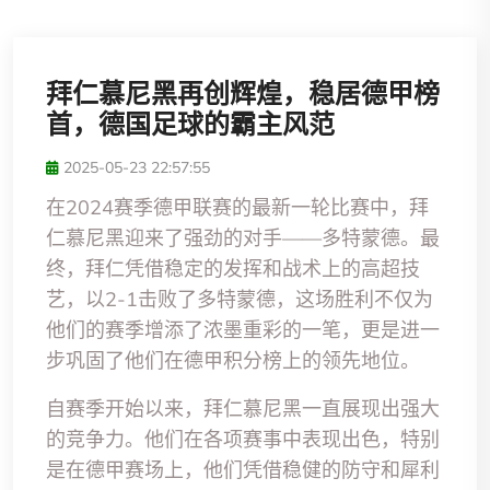
拜仁慕尼黑再创辉煌，稳居德甲榜
首，德国足球的霸主风范
2025-05-23 22:57:55
在2024赛季德甲联赛的最新一轮比赛中，拜
仁慕尼黑迎来了强劲的对手——多特蒙德。最
终，拜仁凭借稳定的发挥和战术上的高超技
艺，以2-1击败了多特蒙德，这场胜利不仅为
他们的赛季增添了浓墨重彩的一笔，更是进一
步巩固了他们在德甲积分榜上的领先地位。
自赛季开始以来，拜仁慕尼黑一直展现出强大
的竞争力。他们在各项赛事中表现出色，特别
是在德甲赛场上，他们凭借稳健的防守和犀利