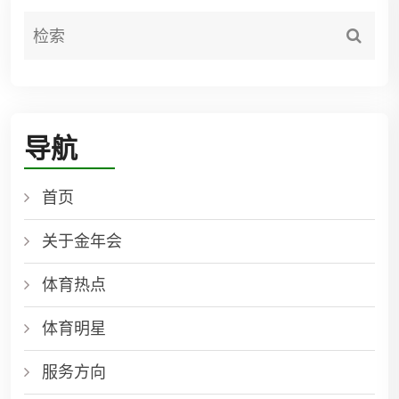
导航
首页
关于金年会
体育热点
体育明星
服务方向