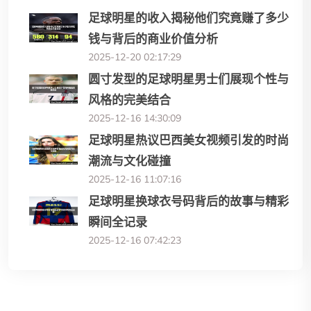
足球明星的收入揭秘他们究竟赚了多少
钱与背后的商业价值分析
2025-12-20 02:17:29
圆寸发型的足球明星男士们展现个性与
风格的完美结合
2025-12-16 14:30:09
足球明星热议巴西美女视频引发的时尚
潮流与文化碰撞
2025-12-16 11:07:16
足球明星换球衣号码背后的故事与精彩
瞬间全记录
2025-12-16 07:42:23