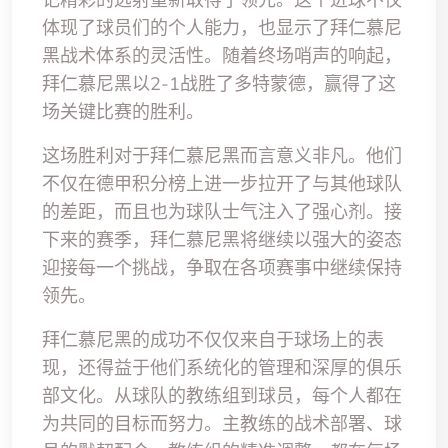
体现了球员们的个人能力，也显示了拜仁慕尼
黑战术体系的灵活性。随着终场哨声的响起，
拜仁慕尼黑以2-1战胜了多特蒙德，赢得了这
场关键比赛的胜利。
这场胜利对于拜仁慕尼黑而言意义非凡。他们
不仅在德甲积分榜上进一步拉开了与其他球队
的差距，而且也为球队士气注入了强心剂。接
下来的赛季，拜仁慕尼黑将继续以强大的姿态
迎接每一个挑战，争取在各项赛事中继续保持
领先。
拜仁慕尼黑的成功不仅仅来自于球场上的表
现，还得益于他们系统化的管理和深厚的俱乐
部文化。从球队的教练组到球员，每个人都在
为共同的目标而努力。主教练的战术部署、球