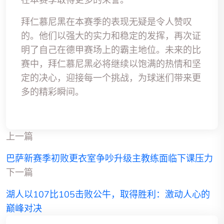
拜仁慕尼黑在本赛季的表现无疑是令人赞叹
的。他们以强大的实力和稳定的发挥，再次证
明了自己在德甲赛场上的霸主地位。未来的比
赛中，拜仁慕尼黑必将继续以饱满的热情和坚
定的决心，迎接每一个挑战，为球迷们带来更
多的精彩瞬间。
上一篇
巴萨新赛季初败更衣室争吵升级主教练面临下课压力
下一篇
湖人以107比105击败公牛，取得胜利：激动人心的
巅峰对决