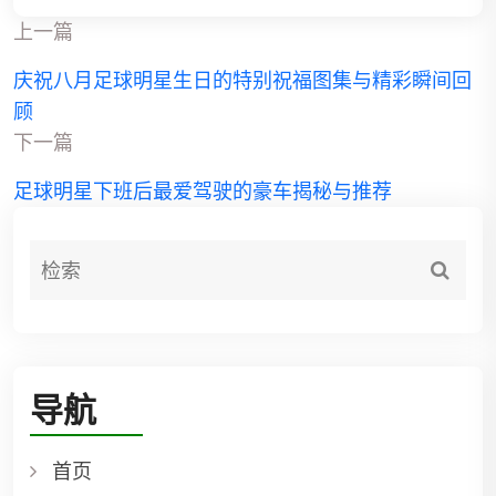
上一篇
庆祝八月足球明星生日的特别祝福图集与精彩瞬间回
顾
下一篇
足球明星下班后最爱驾驶的豪车揭秘与推荐
导航
首页