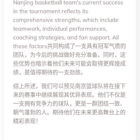
Nanjing basketball team's current success
in the tournament reflects its
comprehensive strengths, which include
teamwork, individual performances,
coaching strategies, and fan support. All
these factors共同构成了一支具有冠军气质的
团队，为今后的挑战做好充分准备。同时，这
些优势也暗示着他们未来可能会取得更辉煌成
绩，是值得期待的一支劲旅。
综上所述，我们可以预见南京篮球队将在接下
来的赛事中继续展现其优异表现。他们不仅是
一支拥有竞争力的球队，更是一群团结一致、
朝气蓬勃的人。期待他们在未来更高舞台上的
精彩表现！