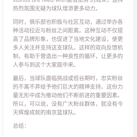
热烈氛围无疑为球队增添更多动力。
同时，俱乐部也积极与社区互动，通过举办各
种活动拉近与粉丝之间距离。这种互动不仅提
高了品牌形象，也促进了当地文化建设，使更
多人关注并支持这支球队。这样的双向反馈机
制，有助于营造出一种良性的循环，让更多的
人参与到这个大家庭中来。
最后，当球队面临挑战或低谷期时，忠实粉丝
的不离不弃给予他们巨大的精神支持。这份力
量无形中成为推动他们不断前进的重要因素。
所以，可以说，没有广大粉丝群体，就没有今
天辉煌成就的南京篮球队。
总结：