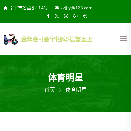
南平市名盘郡114号
xxjjiy@163.com
体育明星
首页
体育明星