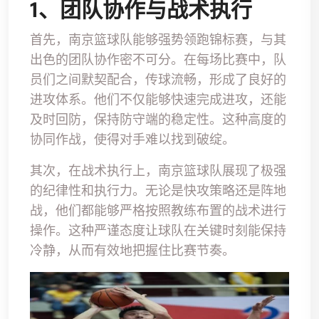
1、团队协作与战术执行
首先，南京篮球队能够强势领跑锦标赛，与其
出色的团队协作密不可分。在每场比赛中，队
员们之间默契配合，传球流畅，形成了良好的
进攻体系。他们不仅能够快速完成进攻，还能
及时回防，保持防守端的稳定性。这种高度的
协同作战，使得对手难以找到破绽。
其次，在战术执行上，南京篮球队展现了极强
的纪律性和执行力。无论是快攻策略还是阵地
战，他们都能够严格按照教练布置的战术进行
操作。这种严谨态度让球队在关键时刻能保持
冷静，从而有效地把握住比赛节奏。