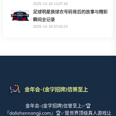
2025-12-16 11:07:16
足球明星换球衣号码背后的故事与精彩
瞬间全记录
2025-12-16 07:42:23
金年会-(金字招牌)信誉至上✅🏆
『dalishennongji.com』🏆✅是世界顶级真人游戏让