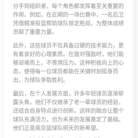
分手到组织者，每个角色都发挥着至关重要的
作用。例如，在近期的一场比赛中，一名后卫
凭借精准投篮帮助球队锁定胜局，为整体成绩
贡献了重要力量。
此外，这些球员不仅具备过硬的技术能力，更
有着良好的心理素质。在面对强敌时，他们能
够迎难而上，不畏惧压力。这种积极向上的心
态，使得每一位球员都能在关键时刻挺身而
出，为球队争取胜利。
最后，在个人发展方面，许多年轻球员逐渐崭
露头角，他们不仅继承了老一辈球员的经验，
还结合自身特点进行创新。这样的融合让整个
球队充满活力，也为未来的发展奠定了基础。
他们正是南京篮球队明天的新希望。