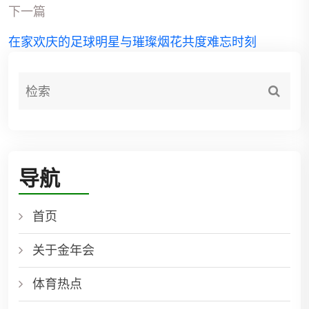
下一篇
在家欢庆的足球明星与璀璨烟花共度难忘时刻
导航
首页
关于金年会
体育热点