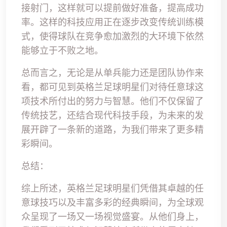
接射门，这样就可以提前做好准备，提高成功
率。这样的科技应用正在逐步改变传统训练模
式，使得球队在竞争愈加激烈的大环境下依然
能够立于不败之地。
总而言之，无论是从单兵能力还是团队协作来
看，都可见到英格兰足球明星们对待任意球这
项技术所付出的努力与智慧。他们不仅保留了
传统技艺，还结合现代科技手段，为未来的发
展开辟了一条新的道路，为我们带来了更多精
彩瞬间。
总结：
综上所述，英格兰足球明星们凭借其卓越的任
意球技巧以及丰富多彩的经典瞬间，为全球观
众呈现了一场又一场视觉盛宴。从他们身上，