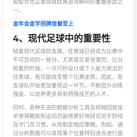
契配合也正是成就经典进攻瞬间的重要原因之
一。
金年会金字招牌信誉至上
4、现代足球中的重要性
随着现代足球的发展，任意球已经成为比赛中
不可忽视的一部分。尤其是在紧张激烈、比分
胶着的时候，一次巧妙设计或个人能力突出的
任意球，有可能改变整个比赛走势。因此，各
支球队开始更加重视这一环节，不断提升训练
强度，以培养更多具有特殊技艺的人才。
同时，各种先进的数据分析工具及视频回放技
术使得教练和运动员能够更好地研究对手防线
及守门员习惯，从而制定相应策略。例如，通
过分析数据可以发现某个位置特别适合进行直