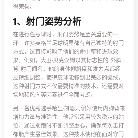
得荣誉。
1、射门姿势分析
在进行任意球时，射门姿势是至关重要的一
环。许多英格兰足球明星都有自己独特的射门
方式，这直接影响了他们的命中率和进球效
果。例如，大卫·贝克汉姆以其标志性的“外脚
背”射门闻名，他的身体倾斜度和发力点都经
过精细调整，使得皮球能够划出美妙的弧线。
这种射门方式不仅需要精准的技术，还需要对
场地和风向等因素进行全面考虑。
另一名优秀选手哈里·凯恩则偏好使用内脚背来
增加力量与准确性。他常常采用较为稳定的站
位，通过助跑时不断调整重心，确保每次击打
都能产生最佳效果。这种技术使他在面对守门