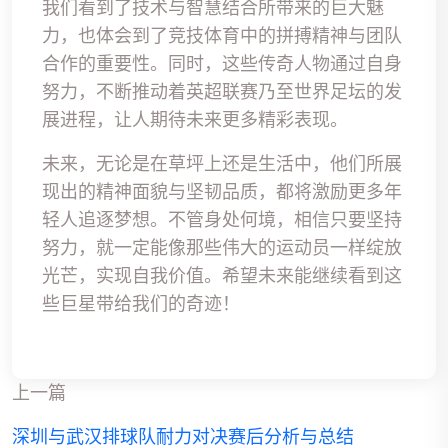
我们看到了技术与智慧结合所带来的巨大魅
力，也体会到了竞技体育中的拼搏精神与团队
合作的重要性。同时，这些传奇人物通过自身
努力，不断推动着英超联赛乃至世界足坛的发
展进程，让人期待未来更多精彩表现。
未来，无论是在草坪上还是生活中，他们所展
现出的精神面貌与坚韧品质，都将激励更多年
轻人追逐梦想。不管身处何境，相信只要坚持
努力，就一定能像那些伟大的运动员一样绽放
光芒，实现自我价值。希望未来能继续看到这
些巨星带给我们的奇迹！
上一篇
深圳与武汉排球队耐力对决赛后分析与总结