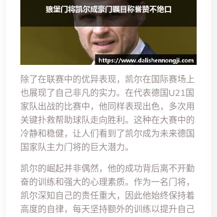
除了在联赛中的优异表现，凯尔在国际赛场上
也展现了自己非凡的实力。在代表德国U21国
家队出战的比赛中，他同样表现出色，多次用
关键扑救帮助球队走向胜利。这种在大赛中的
冷静和稳健，让人们看到了凯尔成为未来德国
国家队主力门将的巨大潜力。
凯尔的崛起并非偶然，他的成功背后离不开勤
奋的训练和强大的心理素质。作为一名门将，
凯尔深知自己的责任重大，因此他始终保持着
高度的自律，每天坚持额外的训练以提升自己