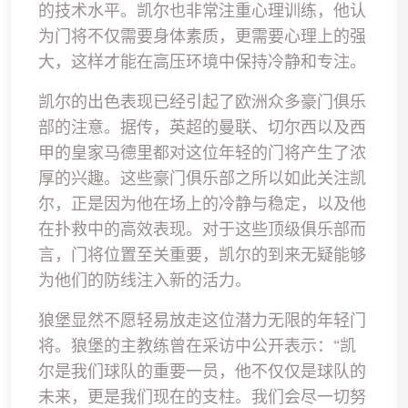
的技术水平。凯尔也非常注重心理训练，他认
为门将不仅需要身体素质，更需要心理上的强
大，这样才能在高压环境中保持冷静和专注。
凯尔的出色表现已经引起了欧洲众多豪门俱乐
部的注意。据传，英超的曼联、切尔西以及西
甲的皇家马德里都对这位年轻的门将产生了浓
厚的兴趣。这些豪门俱乐部之所以如此关注凯
尔，正是因为他在场上的冷静与稳定，以及他
在扑救中的高效表现。对于这些顶级俱乐部而
言，门将位置至关重要，凯尔的到来无疑能够
为他们的防线注入新的活力。
狼堡显然不愿轻易放走这位潜力无限的年轻门
将。狼堡的主教练曾在采访中公开表示：“凯
尔是我们球队的重要一员，他不仅仅是球队的
未来，更是我们现在的支柱。我们会尽一切努