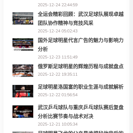
2025-12-24 22:44:59
全运会精彩回顾：武汉足球队展现卓越
团队协作精神与竞技风采
2025-12-24 05:02:43
国外足球明星代言广告的魅力与影响力
分析
2025-12-23 11:51:49
俄罗斯足球明星的辉煌历程与成就盘点
2025-12-22 19:35:11
足球明星洛国富的职业生涯与成就解析
2025-12-22 01:56:54
武汉乒乓球队与重庆乒乓球队赛后复盘
分析比赛节奏与战术对决
2025-12-21 10:05:34