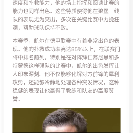
速度和扑救能力，他的场上指挥和阅读比赛的
能力也同样出色。这些特质使得他在狼堡一线
队的表现尤为突出，多次在关键比赛中力挽狂
澜，帮助球队保持不败。
本赛季，凯尔在德甲联赛中有着非常出色的表
现。他的扑救成功率高达85%以上，在联赛门
将中排名前列。特别是在对阵拜仁慕尼黑和多
特蒙德这样强队的比赛中，凯尔的出色发挥让
人印象深刻。他不仅能够化解对方前锋的犀利
攻势，还能够冷静地处理各种突发情况，这种
稳健的表现让他赢得了教练和队友的高度赞
誉。