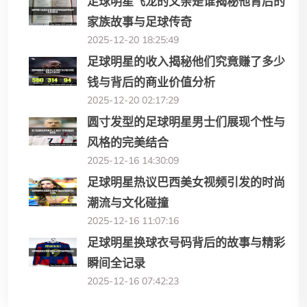
足球明星飞龙的父亲是谁揭秘他背后的
家族故事与足球传奇
2025-12-20 18:25:49
足球明星的收入揭秘他们究竟赚了多少
钱与背后的商业价值分析
2025-12-20 02:17:29
圆寸发型的足球明星男士们展现个性与
风格的完美结合
2025-12-16 14:30:09
足球明星热议巴西美女视频引发的时尚
潮流与文化碰撞
2025-12-16 11:07:16
足球明星换球衣号码背后的故事与精彩
瞬间全记录
2025-12-16 07:42:23