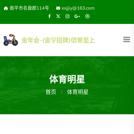
南平市名盘郡114号
xxjjiy@163.com
体育明星
首页
体育明星