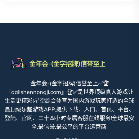
金年会-(金字招牌)信誉至上✅🏆
『dalishennongji.com』🏆✅是世界顶级真人游戏让
生活更精彩!星空综合体育为国内游戏玩家打造的全球
最顶级乐趣游戏APP,提供下载、入口、首页、平台、
登陆、官网、二十四小时专属客服在线服务!全球最安
全,最信誉,最公平的平台运营商!