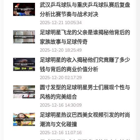
武汉乒乓球队与重庆乒乓球队赛后复盘
分析比赛节奏与战术对决
2025-12-21 10:05:34
足球明星飞龙的父亲是谁揭秘他背后的
家族故事与足球传奇
2025-12-20 18:25:49
足球明星的收入揭秘他们究竟赚了多少
钱与背后的商业价值分析
2025-12-20 02:17:29
圆寸发型的足球明星男士们展现个性与
风格的完美结合
2025-12-16 14:30:09
足球明星热议巴西美女视频引发的时尚
潮流与文化碰撞
2025-12-16 11:07:16