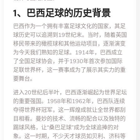
1、巴西足球的历史背景
巴西作为一个拥有丰富足球文化的国家，其足
球历史可以追溯到19世纪末。当时，随着英国
移民带来的橄榄球和其他运动项目，逐渐演变
为今天我们熟知的足球。1914年，巴西成立
了全国足球协会，并于1930年首次参加国际
足联世界杯，这一赛事成为了展示其实力的重
要舞台。
进入20世纪后半叶，巴西逐渐崛起为世界足坛
的重要强国。1958年和1962年，巴西队连续
夺得世界杯冠军，这一辉煌成就让全世界都刮
目相看。曼妙的技术、流畅的配合以及独特的
踢球风格，让“桑巴足球”成为全球追捧的对
象。这一时期，不少天才球员如贝利、济科等