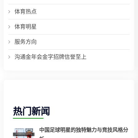
体育热点
体育明星
服务方向
沟通金年会金字招牌信誉至上
热门新闻
中国足球明星的独特魅力与竞技风格分