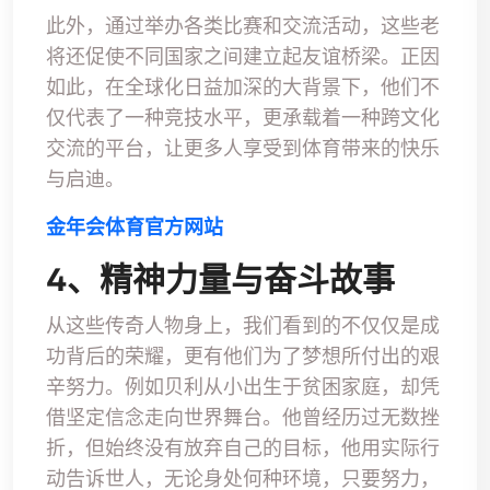
此外，通过举办各类比赛和交流活动，这些老
将还促使不同国家之间建立起友谊桥梁。正因
如此，在全球化日益加深的大背景下，他们不
仅代表了一种竞技水平，更承载着一种跨文化
交流的平台，让更多人享受到体育带来的快乐
与启迪。
金年会体育官方网站
4、精神力量与奋斗故事
从这些传奇人物身上，我们看到的不仅仅是成
功背后的荣耀，更有他们为了梦想所付出的艰
辛努力。例如贝利从小出生于贫困家庭，却凭
借坚定信念走向世界舞台。他曾经历过无数挫
折，但始终没有放弃自己的目标，他用实际行
动告诉世人，无论身处何种环境，只要努力，