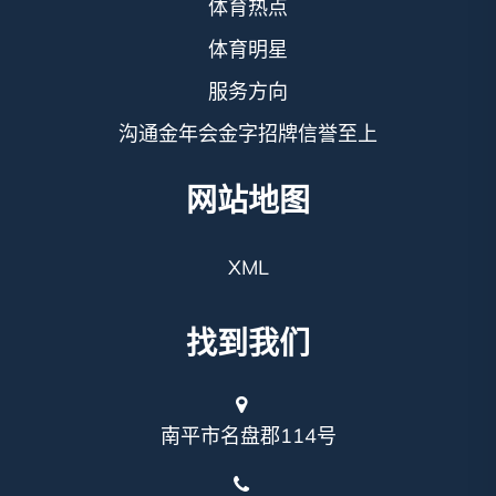
体育热点
体育明星
服务方向
沟通金年会金字招牌信誉至上
网站地图
XML
找到我们
南平市名盘郡114号