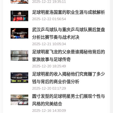
2025-12-22 19:35:11
足球明星洛国富的职业生涯与成就解析
2025-12-22 01:56:54
武汉乒乓球队与重庆乒乓球队赛后复盘
分析比赛节奏与战术对决
2025-12-21 10:05:34
足球明星飞龙的父亲是谁揭秘他背后的
家族故事与足球传奇
2025-12-20 18:25:49
足球明星的收入揭秘他们究竟赚了多少
钱与背后的商业价值分析
2025-12-20 02:17:29
圆寸发型的足球明星男士们展现个性与
风格的完美结合
2025-12-16 14:30:09