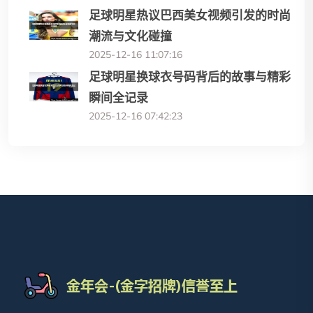
足球明星热议巴西美女视频引发的时尚
潮流与文化碰撞
2025-12-16 11:07:16
足球明星换球衣号码背后的故事与精彩
瞬间全记录
2025-12-16 07:42:23