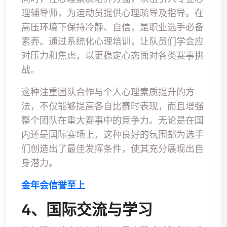
理辅导师，为运动员提供心理疏导及指导。在
高压环境下保持冷静、自信，是职业选手必备
素养。通过系统化心理培训，让队员们学会应
对压力和焦虑，以更稳定心态面对各类赛事挑
战。
这种注重团队合作与个人心理素质提升的方
法，不仅能够提高各自比赛时表现，而且增强
整个团队在重大赛事中的竞争力。无论是在国
内还是国际赛场上，这种良好的氛围都为选手
们创造出了最佳发挥条件，使其充分展现出自
身潜力。
金年会信誉至上
4、国际交流与学习