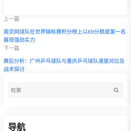
上一篇
南京网球队在世界锦标赛积分榜上以69分稳居第一名
展现强劲实力
下一篇
赛后分析：广州乒乓球队与重庆乒乓球队速度对比及
战术探讨
导航